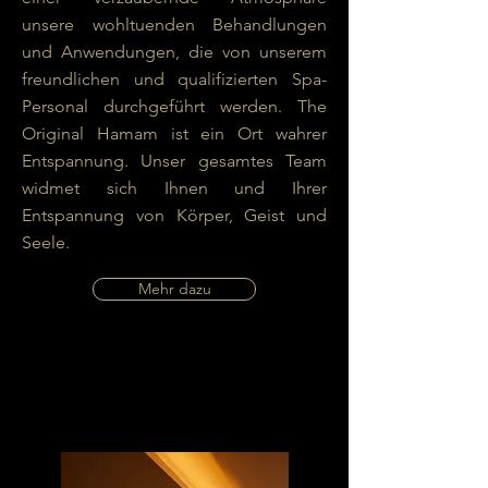
unsere wohltuenden Behandlungen
und Anwendungen, die von unserem
freundlichen und qualifizierten Spa-
Personal durchgeführt werden. The
Original Hamam ist ein Ort wahrer
Entspannung. Unser gesamtes Team
widmet sich Ihnen und Ihrer
Entspannung von Körper, Geist und
Seele.
Mehr dazu