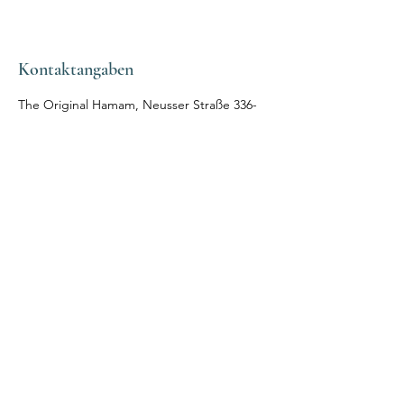
Kontaktangaben
The Original Hamam, Neusser Straße 336-
338, Nippes, Deutschland
+4922179002904
info@the-original-hamam.de
Follow Uns
Instagram
Facebook