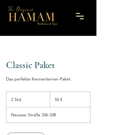
Classic Paket
Das perfekte Kennenlernen-Paket.
55
Euro
2 Std.
2
55 €
S
t
Neusser Straße 336-338
d
.